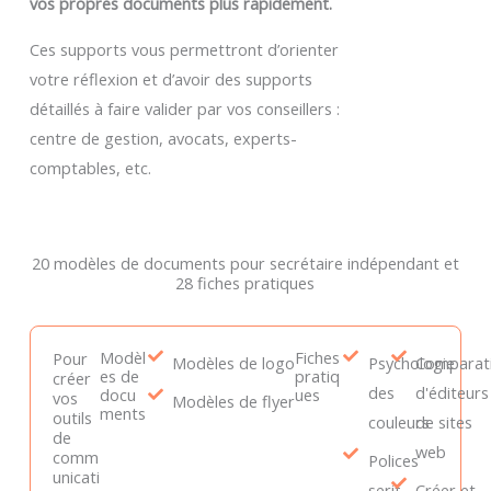
vos propres documents plus rapidement.
Ces supports vous permettront d’orienter
votre réflexion et d’avoir des supports
détaillés à faire valider par vos conseillers :
centre de gestion, avocats, experts-
comptables, etc.
20 modèles de documents pour secrétaire indépendant et
28 fiches pratiques
Modèl
Fiches
Pour
Modèles de logo
Psychologie
Comparati
es de
pratiq
créer
des
d'éditeurs
docu
ues
vos
Modèles de flyer
ments
outils
couleurs
de sites
de
web
comm
Polices
unicati
serif
Créer et