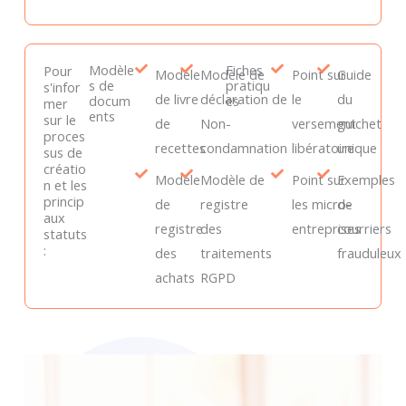
Modèle
Fiches
Pour
Modèle
Modèle de
Point sur
Guide
s de
pratiqu
s'infor
de livre
déclaration de
le
du
docum
es
mer
ents
sur le
de
Non-
versement
guichet
proces
recettes
condamnation
libératoire
unique
sus de
créatio
Modèle
Modèle de
Point sur
Exemples
n et les
princip
de
registre
les micro-
de
aux
registre
des
entreprises
courriers
statuts
:
des
traitements
frauduleux
achats
RGPD