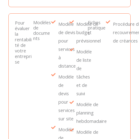
Modèles
Fiches
Pour
Modèle
Modèle de
Procédure d
de
pratique
évaluer
de devis
budget
recouvreme
docume
s
la
nts
rentabili
pour
prévisionnel
de créances
té de
services
votre
Modèle
entrepri
à
de liste
se
distance
de
Modèle
tâches
de
et de
devis
suivi
pour
Modèle de
services
planning
sur site
hebdomadaire
Modèle
Modèle de
de