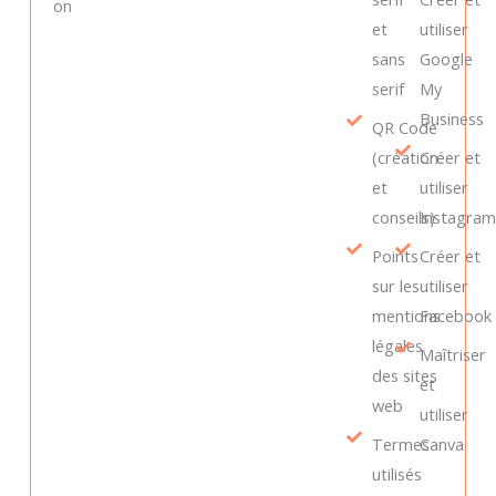
on
et
utiliser
sans
Google
serif
My
Business
QR Code
(création
Créer et
et
utiliser
conseils)
Instagra
Points
Créer et
sur les
utiliser
mentions
Facebook
légales
Maîtriser
des sites
et
web
utiliser
Termes
Canva
utilisés