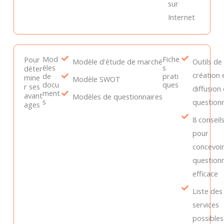
sur
Internet
Mod
Fiche
Pour
Modèle d'étude de marché
Outils de
èles
s
déter
création 
de
prati
mine
Modèle SWOT
docu
ques
r ses
diffusion
ment
avant
Modèles de questionnaires
s
question
ages
8 conseil
pour
concevoi
question
efficace
Liste des
services
possibles