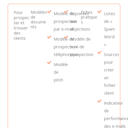
Modèles
Fiches
Pour
Modèle de
Réponses
Listes
de
pratique
prospec
prospection
aux
de «
docume
s
ter et
nts
trouver
par e-mail
objections
Spam
des
Word
clients
Modèle de
Modèle de
»
prospection
suivi de
téléphonique
prospection
Sources
pour
Modèle
créer
de
un
pitch
fichier
client
Indicateur
de
performanc
des e-mails