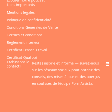
Liens importants
Mentions légales
Politique de confidentialité
Conditions Générales de Vente
Termes et conditions
Règlement intérieur
Certificat France Travail
Certificat Qualiopi
F
L
Établissons le
Restez inspiré et informé — suivez-nous
a
i
contact !
c
n
sur les réseaux sociaux pour obtenir des
e
k
conseils, des mises à jour et des aperçus
b
e
o
d
en coulisses de l’équipe FormAssista.
o
i
k
n