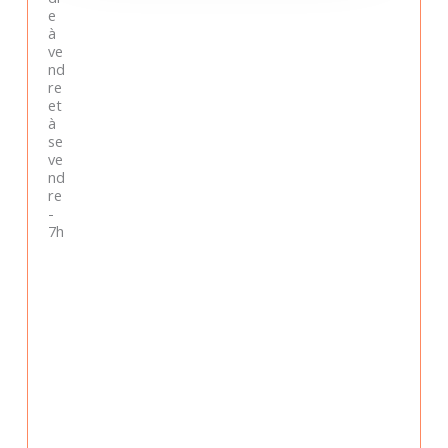
e
à
ve
nd
re
et
à
se
ve
nd
re
-
7h