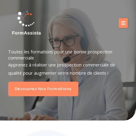
Aller
au
contenu
Calendrier
Nos formations
Toutes les formations pour une bonne prospection
commerciale
Nos offres
Apprenez à réaliser une prospection commerciale de
qualité pour augmenter votre nombre de clients !
Vous accompagner
Boutique
Découvrez Nos Formations
FAQ
Blog
Contact