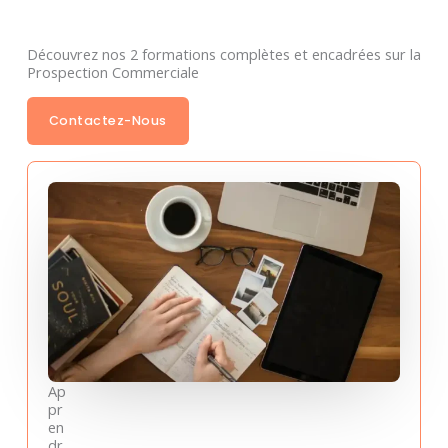
Découvrez nos 2 formations complètes et encadrées sur la
Prospection Commerciale
Contactez-Nous
Ap
pr
en
dr