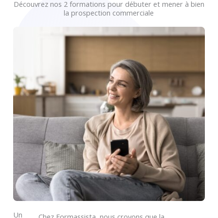
Découvrez nos 2 formations pour débuter et mener à bien
la prospection commerciale
Un
Chez Formassista, nous croyons que la