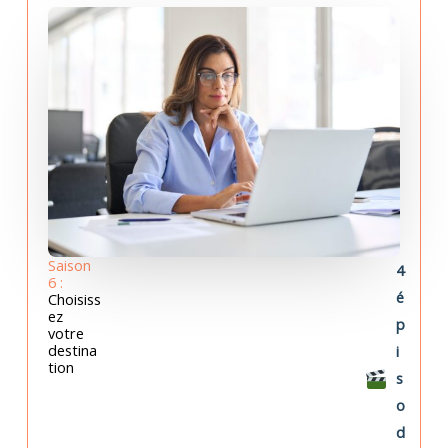
Saison
4
6 :
é
Choisiss
ez
p
votre
destina
i
tion
s
o
d