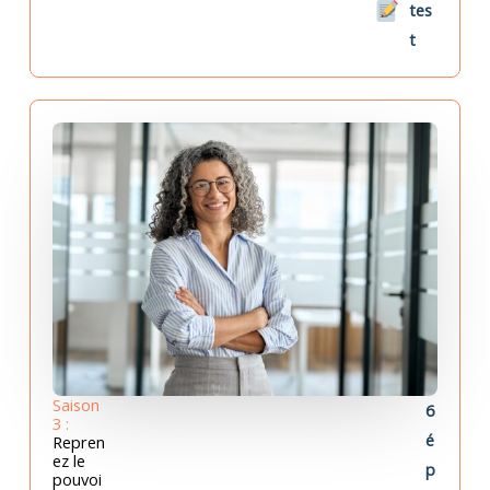
tes
t
Saison
6
3 :
é
Repren
ez le
p
pouvoi