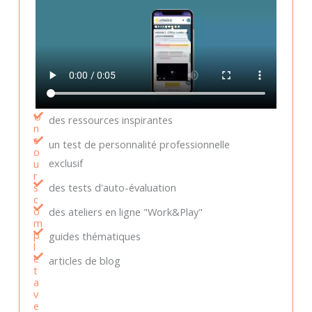
U
des ressources inspirantes
n
c
un test de personnalité professionnelle
o
exclusif
u
r
s
des tests d'auto-évaluation
c
o
des ateliers en ligne "Work&Play"
m
p
guides thématiques
l
e
articles de blog
t
a
v
e