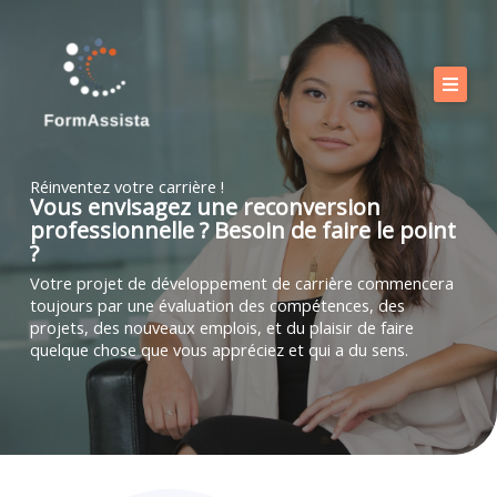
Aller
au
contenu
Calendrier
Nos formations
Réinventez votre carrière !
Vous envisagez une reconversion
Nos offres
professionnelle ? Besoin de faire le point
?
Vous accompagner
Votre projet de développement de carrière commencera
toujours par une évaluation des compétences, des
Boutique
projets, des nouveaux emplois, et du plaisir de faire
quelque chose que vous appréciez et qui a du sens.
FAQ
Blog
Contact