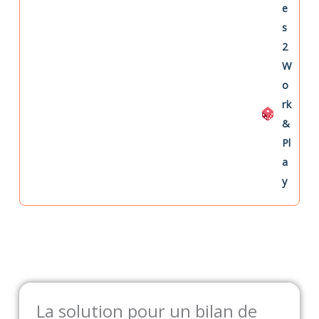
e
s
2
W
o
rk
&
Pl
a
y
La solution pour un bilan de