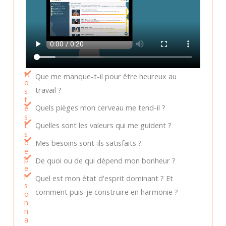
N
Que me manque-t-il pour être heureux au
o
travail ?
s
t
Quels pièges mon cerveau me tend-il ?
e
s
t
Quelles sont les valeurs qui me guident ?
s
d
Mes besoins sont-ils satisfaits ?
e
p
De quoi ou de qui dépend mon bonheur ?
e
r
Quel est mon état d'esprit dominant ? Et
s
comment puis-je construire en harmonie ?
o
n
n
a