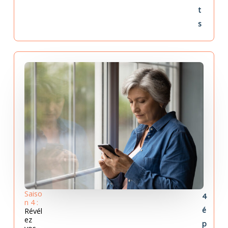
t
s
Saiso
4
n 4 :
é
Révél
ez
p