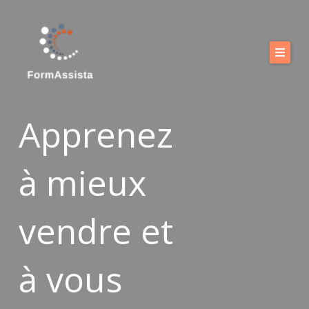
Aller
au
contenu
Calendrier
Nos formations
Apprenez
Nos offres
à mieux
Vous accompagner
Boutique
vendre et
FAQ
Blog
à vous
Contact