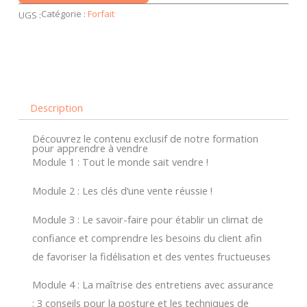
à
Catégorie :
Forfait
UGS :
mieux
vendre
et
à
vous
Description
vendre
-
Découvrez le contenu exclusif de notre formation
pour apprendre à vendre
formation
Module 1 : Tout le monde sait vendre !
collective
+
Module 2 : Les clés d’une vente réussie !
coaching
Module 3 : Le savoir-faire pour établir un climat de
confiance et comprendre les besoins du client afin
de favoriser la fidélisation et des ventes fructueuses
Module 4 : La maîtrise des entretiens avec assurance
: 3 conseils pour la posture et les techniques de