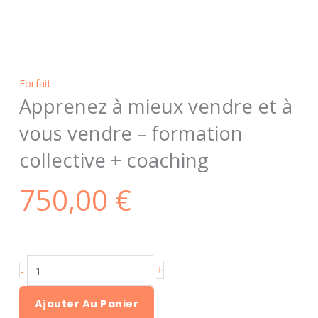
Forfait
Apprenez à mieux vendre et à
vous vendre – formation
collective + coaching
750,00
€
quantité
+
-
de
Apprenez
Ajouter Au Panier