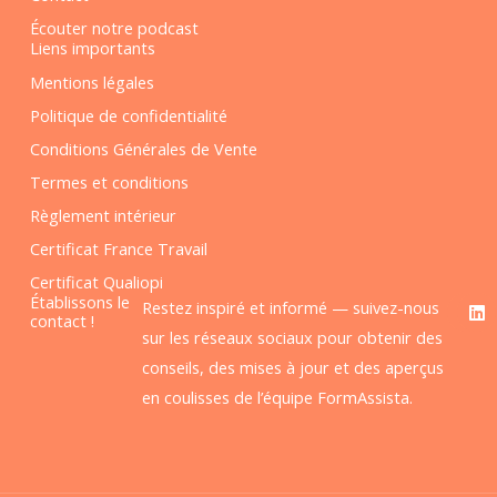
Écouter notre podcast
Liens importants
Mentions légales
Politique de confidentialité
Conditions Générales de Vente
Termes et conditions
Règlement intérieur
Certificat France Travail
Certificat Qualiopi
F
L
Établissons le
Restez inspiré et informé — suivez-nous
a
i
contact !
c
n
sur les réseaux sociaux pour obtenir des
e
k
conseils, des mises à jour et des aperçus
b
e
o
d
en coulisses de l’équipe FormAssista.
o
i
k
n