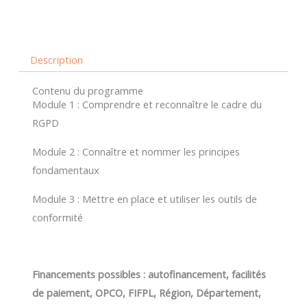
-
formation
personnalisée
Description
et
individuelle
Contenu du programme
Module 1 : Comprendre et reconnaître le cadre du
RGPD
Module 2 : Connaître et nommer les principes
fondamentaux
Module 3 : Mettre en place et utiliser les outils de
conformité
Financements possibles : autofinancement, facilités
de paiement, OPCO, FIFPL, Région, Département,