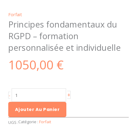
Forfait
Principes fondamentaux du
RGPD – formation
personnalisée et individuelle
1050,00
€
quantité
+
-
de
Principes
Ajouter Au Panier
fondamentaux
Catégorie :
Forfait
UGS :
du
RGPD