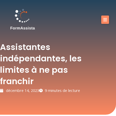
Aller
au
contenu
Calendrier
Nos formations
Assistantes
Nos offres
indépendantes, les
Vous accompagner
limites à ne pas
Boutique
franchir
FAQ
décembre 14, 2023
9 minutes de lecture
Blog
Contact