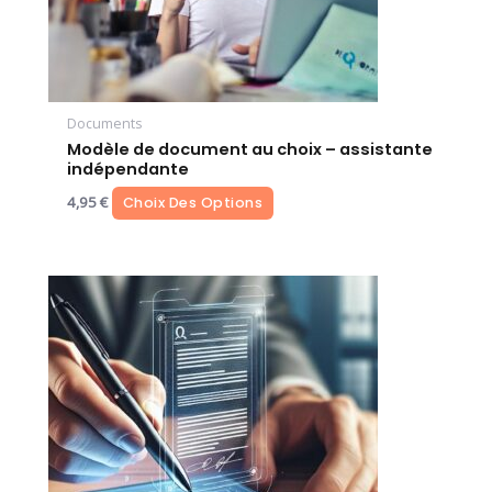
être
choisies
sur
la
Documents
page
Modèle de document au choix – assistante
indépendante
du
produit
4,95
€
Choix Des Options