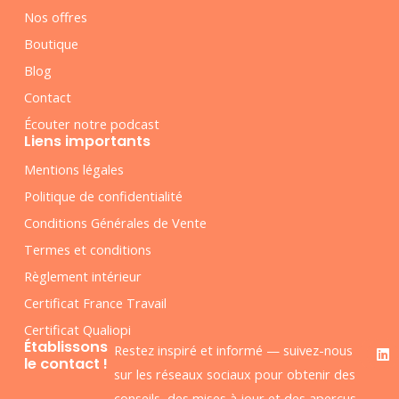
Nos offres
Boutique
Blog
Contact
Écouter notre podcast
Liens importants
Mentions légales
Politique de confidentialité
Conditions Générales de Vente
Termes et conditions
Règlement intérieur
Certificat France Travail
Certificat Qualiopi
F
L
Établissons
Restez inspiré et informé — suivez-nous
a
i
le contact !
c
n
sur les réseaux sociaux pour obtenir des
e
k
conseils, des mises à jour et des aperçus