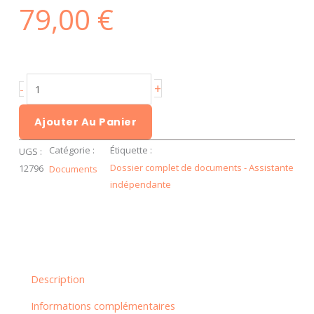
79,00
€
quantité
+
-
de
Kit
Ajouter Au Panier
complet
Catégorie :
Étiquette :
UGS :
de
Dossier complet de documents - Assistante
12796
Documents
documents
indépendante
-
assistante
indépendante
Description
Informations complémentaires