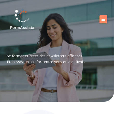
Aller
au
contenu
Calendrier
Nos formations
Nos offres
Se former et créer des newsletters efficaces
Vous accompagner
Établissez un lien fort entre vous et vos clients
Boutique
FAQ
Blog
Contact