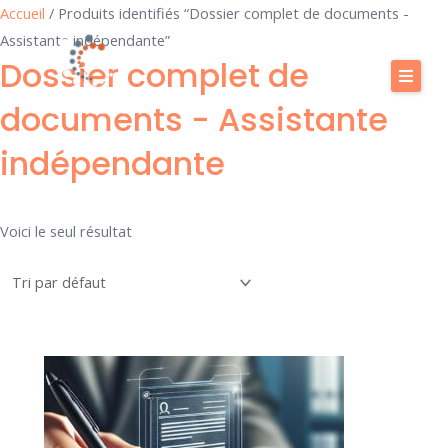
Aller
Accueil
/ Produits identifiés “Dossier complet de documents -
au
Assistante indépendante”
Dossier complet de
contenu
documents - Assistante
Calendrier
indépendante
Nos formations
Nos offres
Voici le seul résultat
Vous accompagner
Boutique
FAQ
Blog
Contact