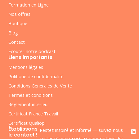
Formation en Ligne
Nos offres
Boutique
Blog
Contact
Écouter notre podcast
Liens importants
Mentions légales
Politique de confidentialité
Conditions Générales de Vente
Termes et conditions
Règlement intérieur
Certificat France Travail
Certificat Qualiopi
F
L
Établissons
Restez inspiré et informé — suivez-nous
a
i
le contact !
c
n
sur les réseaux sociaux pour obtenir des