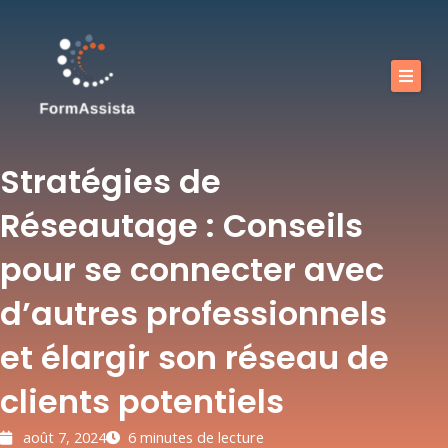
Aller
au
contenu
Calendrier
Nos formations
Stratégies de
Nos offres
Réseautage : Conseils
Vous accompagner
pour se connecter avec
Boutique
d’autres professionnels
FAQ
et élargir son réseau de
Blog
clients potentiels
Contact
août 7, 2024
6 minutes de lecture