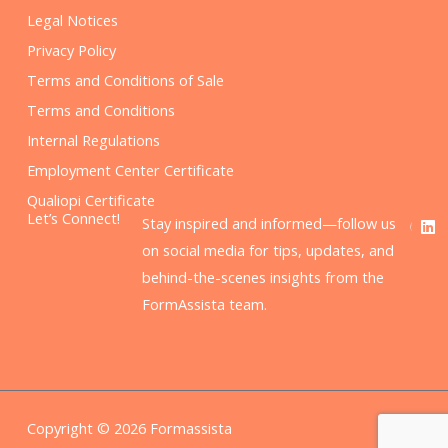
Legal Notices
Privacy Policy
Terms and Conditions of Sale
Terms and Conditions
Internal Regulations
Employment Center Certificate
Qualiopi Certificate
F
L
Let’s Connect!
Stay inspired and informed—follow us
a
i
c
n
on social media for tips, updates, and
e
k
behind-the-scenes insights from the
b
e
o
d
FormAssista team.
o
i
k
n
Copyright © 2026 Formassista