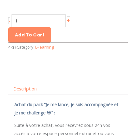
Pack
+
-
"Je
me
Add To Cart
lance,
Category:
E-learning
SKU:
je
suis
accompagnée
et
je
Description
me
challenge
Achat du pack “Je me lance, je suis
accompagnée et
🎯"
je me challenge
🎯” :
quantity
Suite à votre achat, vous recevrez sous 24h vos
accès à votre espace personnel extranet où vous